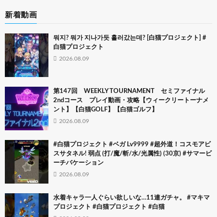
新着動画
뭐지? 뭐가 지나가듯 흘러갔는데? [白猫プロジェクト] #
白猫プロジェクト
2026.08.09
第147回 WEEKLY TOURNAMENT セミファイナル
2ndコース プレイ動画・攻略【ウィークリートーナメ
ント】【白猫GOLF】【白猫ゴルフ】
2026.08.09
#白猫プロジェクト #ベガ Lv9999 #超外道！コスモアビ
スサタネル! 弱点 (打/魔/斬/水/光属性) (30京) #サマービ
ーチバケーション
2026.08.09
水着キャラ一人ぐらい欲しいな…11連ガチャ。 #マキマ
プロジェクト #白猫プロジェクト #白猫