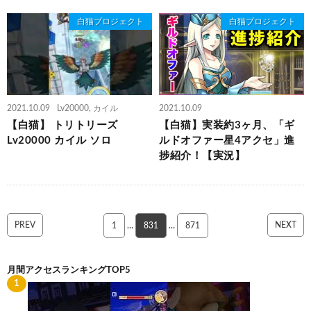
白猫プロジェクト
白猫プロジェクト
2021.10.09
Lv20000
,
カイル
2021.10.09
【白猫】 トリトリーズ
【白猫】実装約3ヶ月、「ギ
Lv20000 カイル ソロ
ルドオファー星4アクセ」進
捗紹介！【実況】
PREV
NEXT
1
…
831
…
871
月間アクセスランキングTOP5